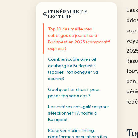
Les 
ITINÉRAIRE DE
LECTURE
ados
Top 10 des meilleures
capi
auberges de jeunesse à
voya
Budapest en 2025 (comparatif
express)
2025
Combien coûte une nuit
Résu
d’auberge à Budapest ?
tout,
(spoiler : ton banquier va
sourire)
bon.
Quel quartier choisir pour
déni
poser ton sac à dos ?
redé
Les critères anti-galères pour
sélectionner TA hostel à
Budapest
Réserver malin : timing,
To
plateformes, annulations flex