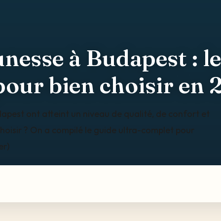
nesse à Budapest : le
pour bien choisir en
apest ont atteint un niveau de qualité, de confort et
 choisir ? On a compilé le guide ultra-complet pour
er)