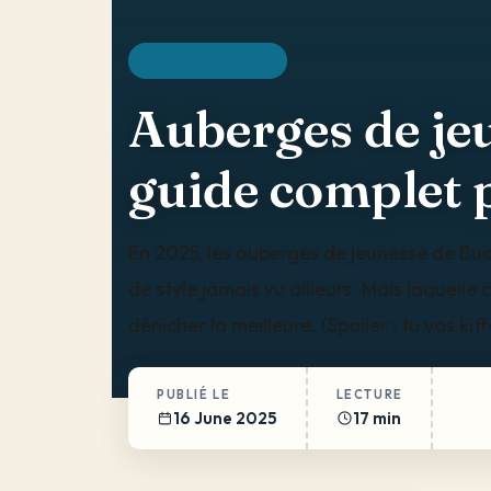
DESTINATIONS
Auberges de jeu
guide complet 
En 2025, les auberges de jeunesse de Bud
de style jamais vu ailleurs. Mais laquelle
dénicher la meilleure. (Spoiler : tu vas kiff
PUBLIÉ LE
LECTURE
16 June 2025
17 min