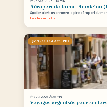
23 Sep 2025
10 min
Aéroport de Rome Fiumicino (FC
Spoiler alert: on a trouvé le pire aéroport du mond
Lire le carnet
CONSEILS & ASTUCES
9 Jul 2025
25 min
Voyages organisés pour seniors s