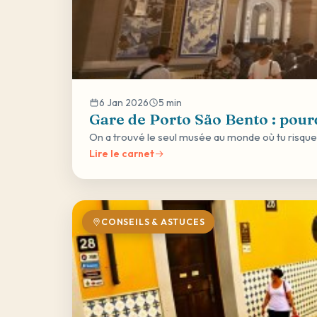
6 Jan 2026
5 min
Gare de Porto São Bento : pourq
On a trouvé le seul musée au monde où tu risques d
Lire le carnet
CONSEILS & ASTUCES