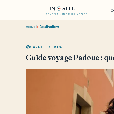
Aller
C
au
contenu
principal
Accueil
Destinations
CARNET DE ROUTE
Guide voyage Padoue : que