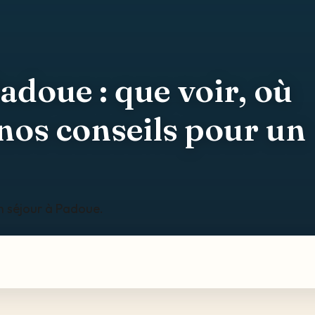
doue : que voir, où
nos conseils pour un
n séjour à Padoue.