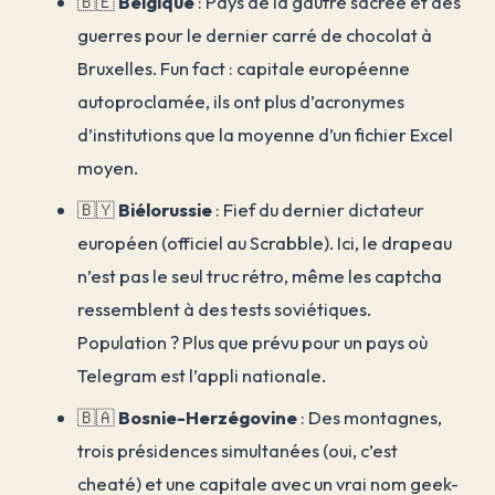
🇧🇪
Belgique
: Pays de la gaufre sacrée et des
guerres pour le dernier carré de chocolat à
Bruxelles. Fun fact : capitale européenne
autoproclamée, ils ont plus d’acronymes
d’institutions que la moyenne d’un fichier Excel
moyen.
🇧🇾
Biélorussie
: Fief du dernier dictateur
européen (officiel au Scrabble). Ici, le drapeau
n’est pas le seul truc rétro, même les captcha
ressemblent à des tests soviétiques.
Population ? Plus que prévu pour un pays où
Telegram est l’appli nationale.
🇧🇦
Bosnie-Herzégovine
: Des montagnes,
trois présidences simultanées (oui, c’est
cheaté) et une capitale avec un vrai nom geek-