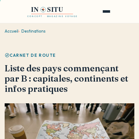
Aller
au
Ouvrir
contenu
le
principal
Accueil
Destinations
menu
CARNET DE ROUTE
Liste des pays commençant
par B : capitales, continents et
infos pratiques