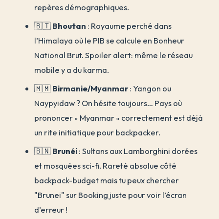
repères démographiques.
🇧🇹
Bhoutan
: Royaume perché dans
l’Himalaya où le PIB se calcule en Bonheur
National Brut. Spoiler alert: même le réseau
mobile y a du karma.
🇲🇲
Birmanie/Myanmar
: Yangon ou
Naypyidaw ? On hésite toujours… Pays où
prononcer « Myanmar » correctement est déjà
un rite initiatique pour backpacker.
🇧🇳
Brunéi
: Sultans aux Lamborghini dorées
et mosquées sci-fi. Rareté absolue côté
backpack-budget mais tu peux chercher
"Brunei" sur Booking juste pour voir l’écran
d’erreur !