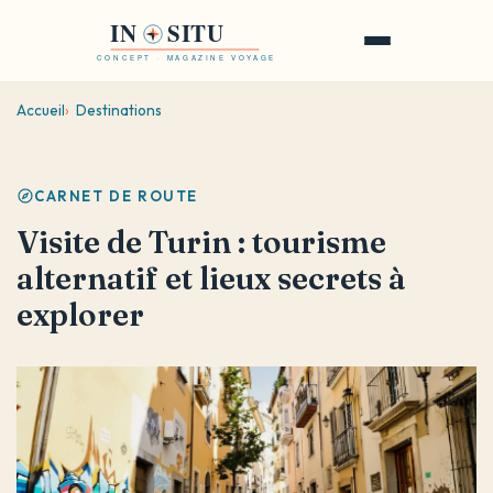
Aller
au
Ouvrir
contenu
le
principal
Accueil
Destinations
menu
CARNET DE ROUTE
Visite de Turin : tourisme
alternatif et lieux secrets à
explorer